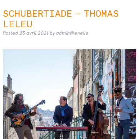
SCHUBERTIADE – THOMAS
LELEU
Posted
23 avril 2021
by
admin@enelle