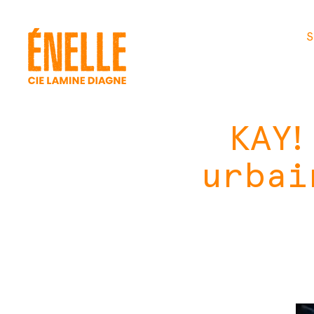
S
KAY!
urbai